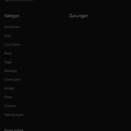
Kategori
Dukungan
Hot Games
Slots
Live Casino
Race
Togel
Olahraga
Crash Game
Arcade
Poker
E-Sports
Sabung Ayam
Komunitas