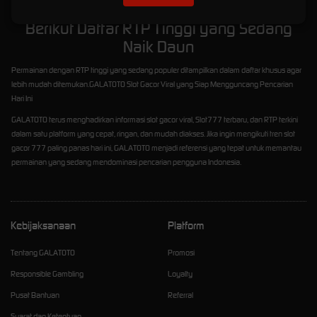
Berikut Daftar RTP Tinggi yang Sedang
Naik Daun
Permainan dengan RTP tinggi yang sedang populer ditampilkan dalam daftar khusus agar
lebih mudah ditemukan.GALATOTO Slot Gacor Viral yang Siap Mengguncang Pencarian
Hari Ini
GALATOTO terus menghadirkan informasi slot gacor viral, Slot777 terbaru, dan RTP terkini
dalam satu platform yang cepat, ringan, dan mudah diakses. Jika ingin mengikuti tren slot
gacor 777 paling panas hari ini, GALATOTO menjadi referensi yang tepat untuk memantau
permainan yang sedang mendominasi pencarian pengguna Indonesia.
Kebijaksanaan
Platform
Tentang GALATOTO
Promosi
Responsible Gambling
Loyalty
Pusat Bantuan
Referral
Syarat dan Ketentuan