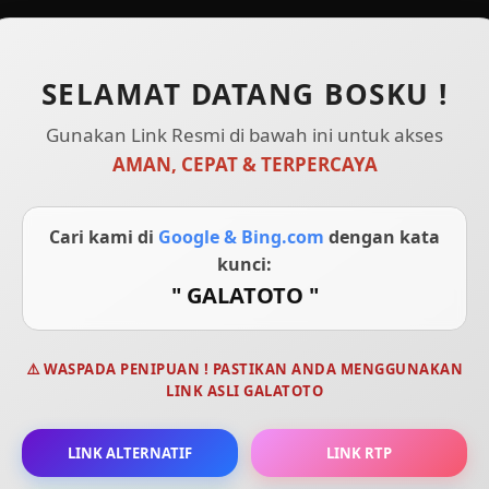
asi Slot Gacor Hari Ini dengan RTP Live Paling
emantau permainan yang sedang naik daun. RTP live terbaru membantu pengguna melihat game ya
SELAMAT DATANG BOSKU !
ar Slot777 Viral dengan Performa Paling Meng
Gunakan Link Resmi di bawah ini untuk akses
dan aktivitas pengguna sehingga lebih mudah menemukan permainan yang sedang mendominasi penc
AMAN, CEPAT & TERPERCAYA
esmi dengan Akses Kilat dan Infor
Cari kami di
Google & Bing.com
dengan kata
ormasi yang mudah dipahami. Semua halaman dirancang agar dapat dibuka dengan cepat di des
kunci:
lan Modern dan Responsif
" GALATOTO "
pat menemukan daftar slot populer, RTP terbaru, dan informasi permainan hanya dalam beberapa 
avigasi Anti Ribet
⚠️ WASPADA PENIPUAN ! PASTIKAN ANDA MENGGUNAKAN
LINK ASLI GALATOTO
favorit tanpa harus membuka banyak halaman tambahan.Slot Gacor Jackpot Besar yang Bikin Pen
rangkum permainan yang paling sering dibahas dan paling banyak dicari agar pengguna tidak ketin
LINK ALTERNATIF
LINK RTP
edang Trending