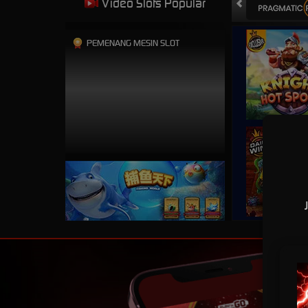
Video Slots Popular
PEMENANG MESIN SLOT