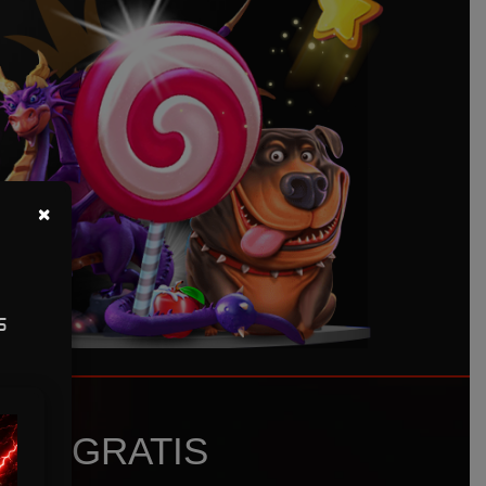
×
S
ASI GRATIS