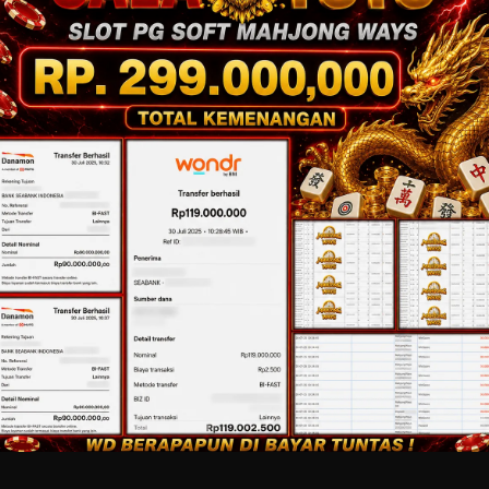
GALATOTO A
Nikmati berbagai pe
GALATOT
Panduan in
Pindai kode QR
untuk Unduh
Android APK
rpercaya dengan Jackpot Besar
g Sedang Meledak dan Paling Diburu
 paling banyak dicari hari ini. Dengan update RTP terbaru, daftar permainan populer, serta tamp
ending setiap waktu.