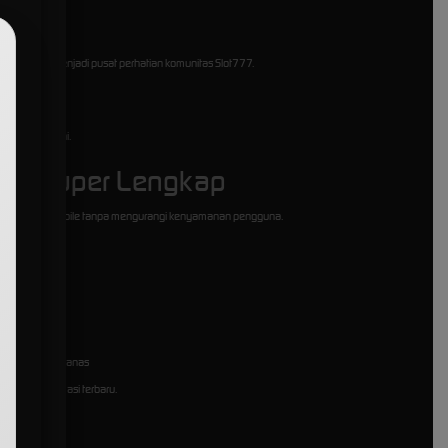
 Panas
ng sedang menjadi pusat perhatian komunitas Slot777.
gila
arian hari ini.
masi Super Lengkap
ktop maupun mobile tanpa mengurangi kenyamanan pengguna.
klik.
carian Makin Panas
ggalan informasi terbaru.