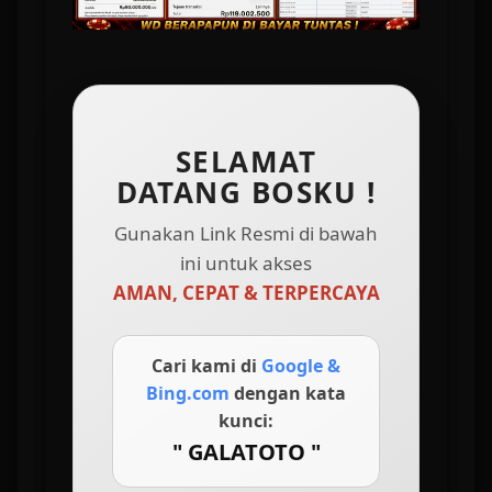
Lengkap
GALATOTO
mengutamakan kecepatan akses, navigasi yang ringan, dan informasi yang
mudah dipahami. Semua halaman dirancang agar dapat dibuka dengan cepat di desktop
maupun mobile tanpa mengurangi kenyamanan pengguna.
1.Slot777 Terpercaya dengan Tampilan
SELAMAT
Modern dan Responsif
DATANG BOSKU !
Tampilan modern membuat proses pencarian game lebih praktis. Pengguna dapat
menemukan daftar slot populer, RTP terbaru, dan informasi permainan hanya dalam
Gunakan Link Resmi di bawah
beberapa klik.
ini untuk akses
2. Situs Slot Gacor Modern dengan
AMAN, CEPAT & TERPERCAYA
Navigasi Anti Ribet
Struktur halaman yang rapi membantu pengguna menjelajahi kategori game favorit tanpa
Cari kami di
Google &
harus membuka banyak halaman tambahan.Slot Gacor Jackpot Besar yang Bikin
Bing.com
dengan kata
Pencarian Makin Panas
kunci:
Pencarian slot gacor jackpot besar terus meningkat setiap hari. GALATOTO merangkum
" GALATOTO "
permainan yang paling sering dibahas dan paling banyak dicari agar pengguna tidak
ketinggalan informasi terbaru.