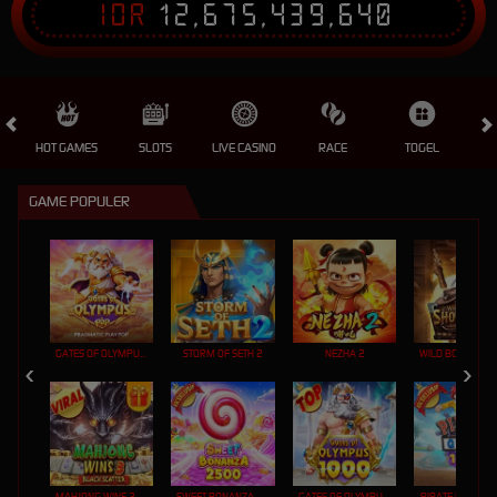
IDR
12,675,439,006
HOT GAMES
SLOTS
LIVE CASINO
RACE
TOGEL
OL
GAME POPULER
GATES OF OLYMPUS POP
STORM OF SETH 2
NEZHA 2
MAHJONG WINS 3 – BLACK SCATTER
SWEET BONANZA 2500
GATES OF OLYMPUS 1000
PIRATE QUEST 1